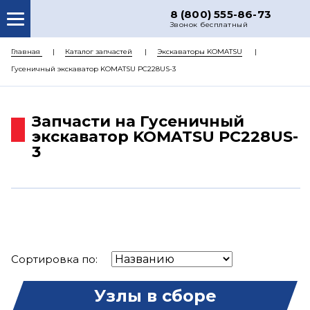
8 (800) 555-86-73
Звонок бесплатный
О НАС
Главная
Каталог запчастей
Экскаваторы KOMATSU
Гусеничный экскаватор KOMATSU PC228US-3
КАТАЛОГ ЗАПЧАСТЕЙ
РЕМОНТ
Запчасти на Гусеничный
ДОСТАВКА
экскаватор KOMATSU PC228US-
3
ЦЕНЫ
КОНТАКТЫ
Сортировка по:
Узлы в сборе