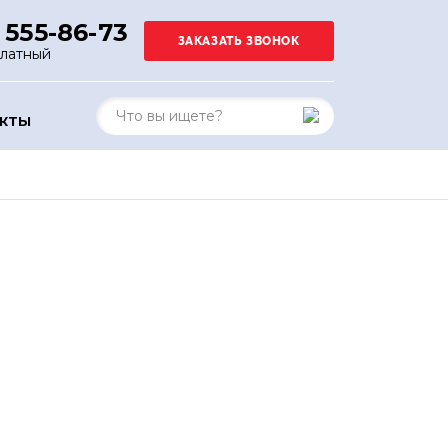
 555-86-73
платный
АКТЫ