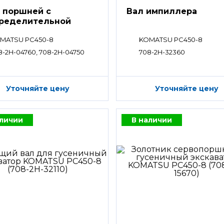
 поршней c
Вал импиллера
ределительной
ой
MATSU PC450-8
KOMATSU PC450-8
8-2H-04760, 708-2H-04750
708-2H-32360
Уточняйте цену
Уточняйте цену
аличии
В наличии