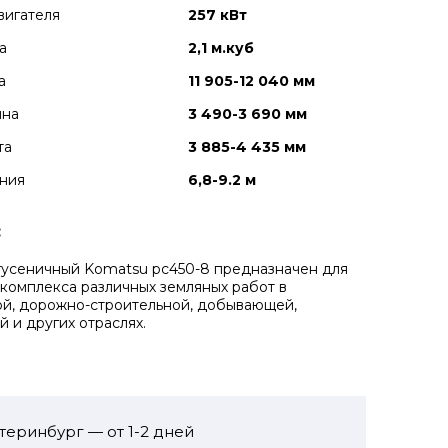
вигателя
257 кВт
а
2,1 м.куб
а
11 905-12 040 мм
ина
3 490-3 690 мм
та
3 885-4 435 мм
ния
6,8-9.2 м
:
гусеничный Komatsu pc450-8 предназначен для
комплекса различных земляных работ в
й, дорожно-строительной, добывающей,
й и других отраслях.
теринбург — от 1-2 дней