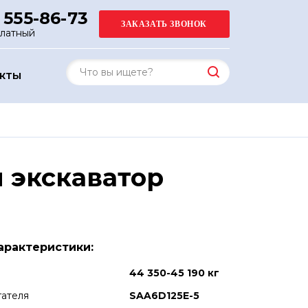
 555-86-73
платный
АКТЫ
 экскаватор
арактеристики:
44 350-45 190 кг
гателя
SAA6D125E-5