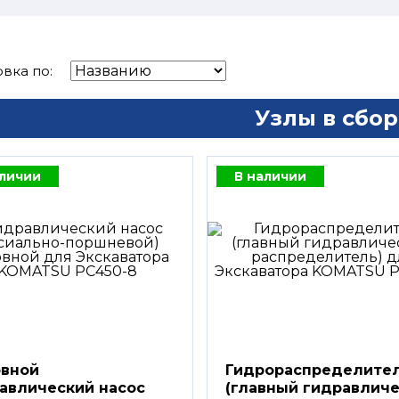
вка по:
Узлы в сбор
аличии
В наличии
вной
Гидрораспределите
авлический насос
(главный гидравлич