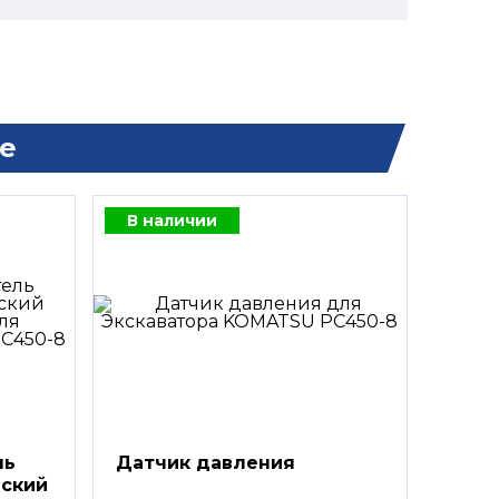
е
В наличии
ль
Датчик давления
еский