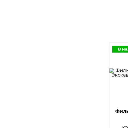
В н
Филь
KO