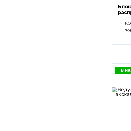
Блок
расп
плит
KO
70
В н