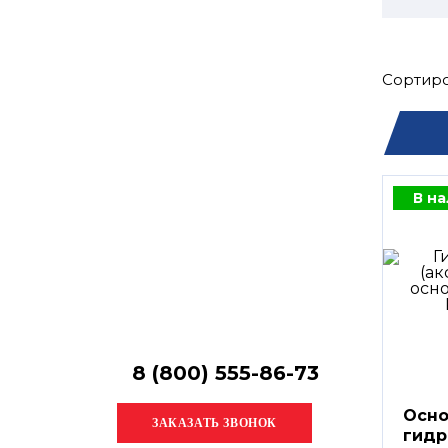
Остались
вопросы?
Получите консультацию
специалиста!
Сортиро
В н
8 (800) 555-86-73
Осно
гидр