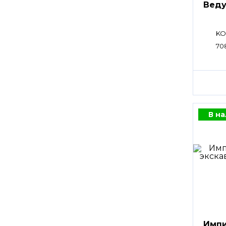
Веду
KO
70
В н
Имп