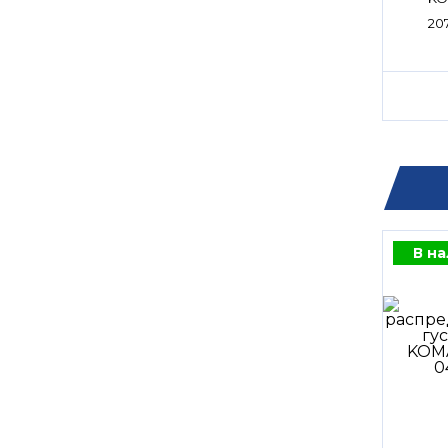
20
В н