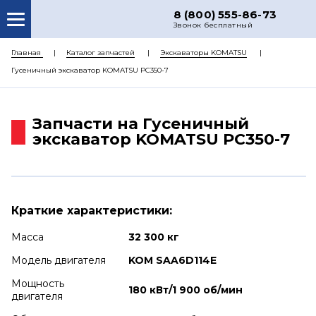
8 (800) 555-86-73
Звонок бесплатный
О НАС
Главная
Каталог запчастей
Экскаваторы KOMATSU
Гусеничный экскаватор KOMATSU PC350-7
КАТАЛОГ ЗАПЧАСТЕЙ
РЕМОНТ
Запчасти на Гусеничный
ДОСТАВКА
экскаватор KOMATSU PC350-7
ЦЕНЫ
КОНТАКТЫ
Краткие характеристики:
Масса
32 300 кг
Модель двигателя
KOM SAA6D114E
Мощность
180 кВт/1 900 об/мин
двигателя