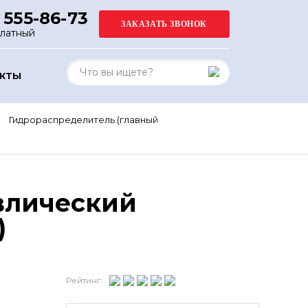
 555-86-73
платный
АКТЫ
Гидрораспределитель (главный
влический
)
Рейтинг: