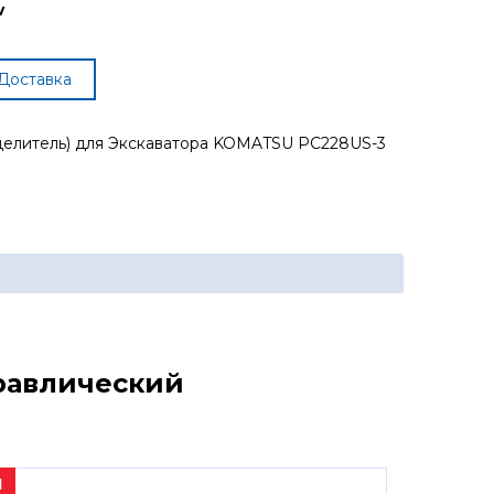
v
Доставка
делитель) для Экскаватора KOMATSU PC228US-3
дравлический
1