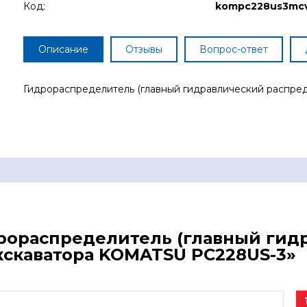
Код:
kompc228us3mc
Описание
Отзывы
Вопрос-ответ
Гидрораспределитель (главный гидравлический распре
дрораспределитель (главный ги
кскаватора KOMATSU PC228US-3»