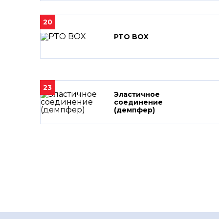
20
PTO BOX
23
Эластичное
соединение
(демпфер)