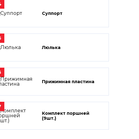
4
Суппорт
5
Люлька
6
Прижимная пластина
7
Комплект поршней
(9шт.)