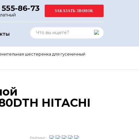
 555-86-73
платный
АКТЫ
нительная шестеренка для гусеничный
ной
80DTH HITACHI
Рейтинг: