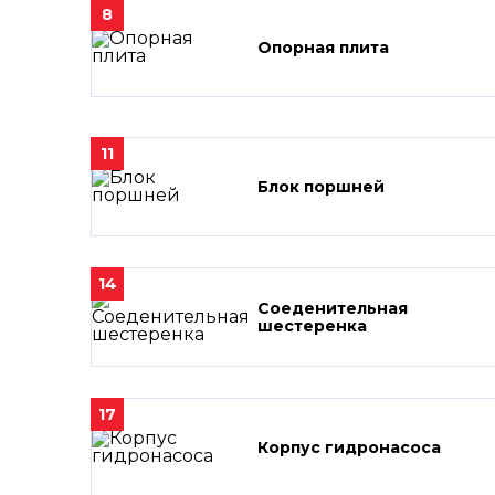
8
Опорная плита
11
Блок поршней
14
Соеденительная
шестеренка
17
Корпус гидронасоса