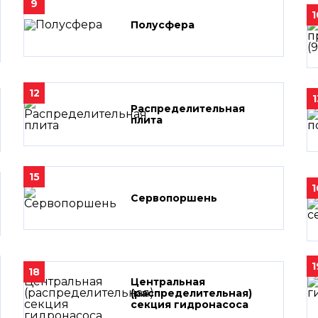
9
1
Полусфера
12
1
Распределительная
плита
15
1
Сервопоршень
1
18
Центральная
(распределительная)
секция гидронасоса