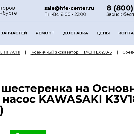
8 (800)
аторов
sale@hfe-center.ru
нбурге
Пн.-Вс. 8:00 - 22:00
Звонок бес
 ЗАПЧАСТЕЙ
РЕМОНТ
ДОСТАВКА
ЦЕНЫ
КОНТ
ы HITACHI
Гусеничный экскаватор HITACHI EX450-5
Соеде
 шестеренка на Основ
 насос KAWASAKI K3V1
)