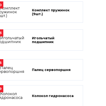
0
Комплект пружинок
(9шт.)
3
Игольчатый
подшипник
6
Палец сервопоршня
9
Колокол гидронасоса