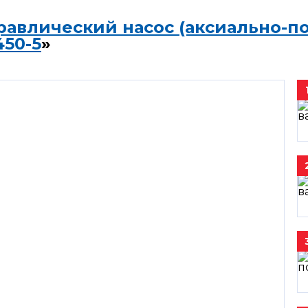
равлический насос (аксиально-п
450-5
»