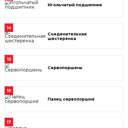
Игольчатый подшипник
14
Соеденительная
шестеренка
15
Сервопоршень
16
Палец сервопоршня
17