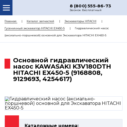
8 (800) 555-86-73
Звонок бесплатный
О НАС
Главная
Каталог запчастей
Экскаваторы HITACHI
Гусеничный экскаватор HITACHI EX450-5
Гидравлический насос
КАТАЛОГ ЗАПЧАСТЕЙ
(аксиально-поршневой) основной для Экскаватора HITACHI ЕХ450-5
РЕМОНТ
ДОСТАВКА
Основной гидравлический
ЦЕНЫ
насос KAWASAKI K3V180DTH
HITACHI EX450-5 (9168808,
КОНТАКТЫ
9129693, 4254617)
Каталожные номера: