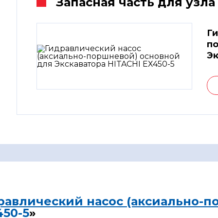
Запасная часть для узла
Ги
по
Эк
равлический насос (аксиально-п
450-5
»