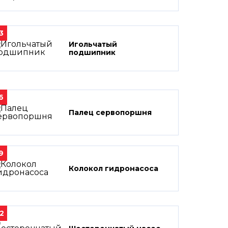
3
Игольчатый
подшипник
6
Палец сервопоршня
9
Колокол гидронасоса
2