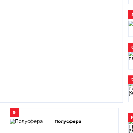
9
1
Полусфера