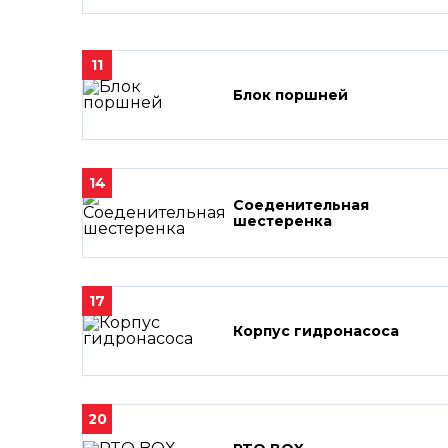
11
Блок поршней
14
Соеденительная
шестеренка
17
Корпус гидронасоса
20