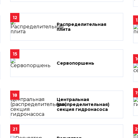
12
1
Распределительная
плита
15
1
Сервопоршень
1
18
Центральная
(распределительная)
секция гидронасоса
21
2