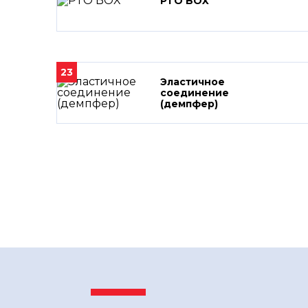
PTO BOX
23
Эластичное
соединение
(демпфер)