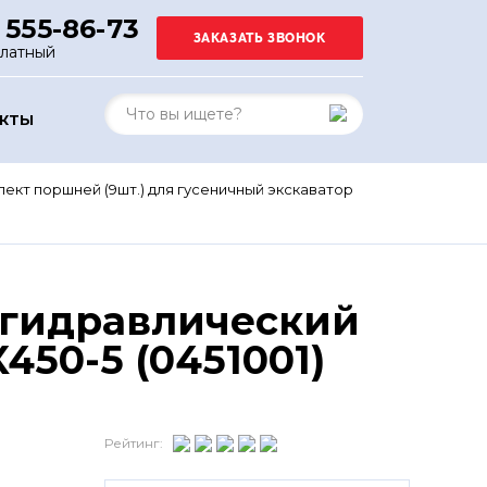
 555-86-73
платный
АКТЫ
ект поршней (9шт.) для гусеничный экскаватор
 гидравлический
50-5 (0451001)
Рейтинг: