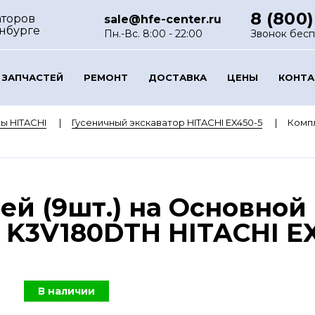
8 (800)
аторов
sale@hfe-center.ru
нбурге
Пн.-Вс. 8:00 - 22:00
Звонок бес
 ЗАПЧАСТЕЙ
РЕМОНТ
ДОСТАВКА
ЦЕНЫ
КОНТ
ы HITACHI
Гусеничный экскаватор HITACHI EX450-5
Компл
й (9шт.) на Основной
K3V180DTH HITACHI EX4
В наличии