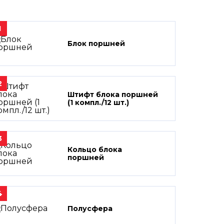
1
Блок поршней
2
Штифт блока поршней
(1 компл./12 шт.)
3
Кольцо блока
поршней
4
Полусфера