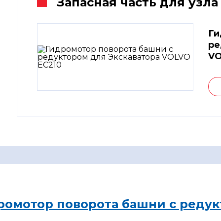
Запасная часть для узла
Ги
ре
VO
ромотор поворота башни с редук