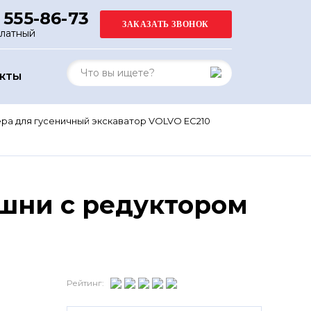
 555-86-73
платный
АКТЫ
ра для гусеничный экскаватор VOLVO EC210
шни с редуктором
Рейтинг: