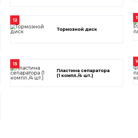
1
12
Тормозной диск
1
15
Пластина сепаратора
(1 компл./4 шт.)