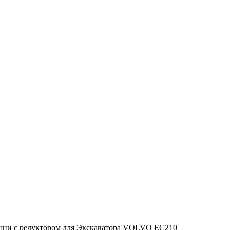
шни с редуктором для Экскаватора VOLVO EC210