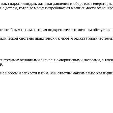
ак гидроцилиндры, датчики давления и оборотов, генераторы, с
е детали, которые могут потребоваться в зависимости от конкр
способным ценам, которая подкрепляется отличным обслуживан
авлической системы практически к любым экскаваторам, встреч
истемами: основными аксиально-поршневыми насосами, а также г
ё.
кие насосы и запчасти к ним. Мы ответим максимально квалифи