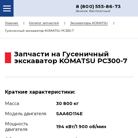
8 (800) 555-86-73
Звонок бесплатный
О НАС
Главная
Каталог запчастей
Экскаваторы KOMATSU
Гусеничный экскаватор KOMATSU PC300-7
КАТАЛОГ ЗАПЧАСТЕЙ
РЕМОНТ
Запчасти на Гусеничный
ДОСТАВКА
экскаватор KOMATSU PC300-7
ЦЕНЫ
КОНТАКТЫ
Краткие характеристики:
Масса
30 800 кг
Модель двигателя
SAA6D114E
Мощность
194 кВт/1 900 об/мин
двигателя