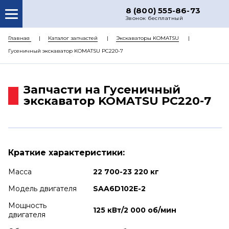
8 (800) 555-86-73
Звонок бесплатный
О НАС
Главная
Каталог запчастей
Экскаваторы KOMATSU
Гусеничный экскаватор KOMATSU PC220-7
КАТАЛОГ ЗАПЧАСТЕЙ
РЕМОНТ
Запчасти на Гусеничный
ДОСТАВКА
экскаватор KOMATSU PC220-7
ЦЕНЫ
КОНТАКТЫ
Краткие характеристики:
Масса
22 700-23 220 кг
Модель двигателя
SAA6D102E-2
Мощность
125 кВт/2 000 об/мин
двигателя