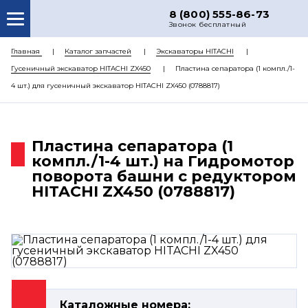
8 (800) 555-86-73
Звонок бесплатный
О НАС
Главная
Каталог запчастей
Экскаваторы HITACHI
Гусеничный экскаватор HITACHI ZX450
Пластина сепаратора (1 компл./1-
КАТАЛОГ ЗАПЧАСТЕЙ
4 шт.) для гусеничный экскаватор HITACHI ZX450 (0788817)
РЕМОНТ
ДОСТАВКА
Пластина сепаратора (1
ЦЕНЫ
компл./1-4 шт.) на Гидромотор
поворота башни с редуктором
КОНТАКТЫ
HITACHI ZX450 (0788817)
Каталожные номера: