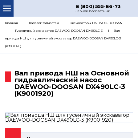
8 (800) 555-86-73
Звонок бесплатный
О НАС
Главная
Каталог запчастей
Экскаваторы DAEWOO-DOOSAN
Гусеничный экскаватор DAEWOO-DOOSAN DX490LC-3
Вал
КАТАЛОГ ЗАПЧАСТЕЙ
привода НШ для гусеничный экскаватор DAEWOO-DOOSAN DX490LC-3
РЕМОНТ
(K9001920)
ДОСТАВКА
ЦЕНЫ
Вал привода НШ на Основной
гидравлический насос
КОНТАКТЫ
DAEWOO-DOOSAN DX490LC-3
(K9001920)