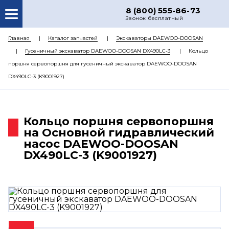
8 (800) 555-86-73
Звонок бесплатный
О НАС
Главная
Каталог запчастей
Экскаваторы DAEWOO-DOOSAN
Гусеничный экскаватор DAEWOO-DOOSAN DX490LC-3
Кольцо
КАТАЛОГ ЗАПЧАСТЕЙ
поршня сервопоршня для гусеничный экскаватор DAEWOO-DOOSAN
РЕМОНТ
DX490LC-3 (K9001927)
ДОСТАВКА
ЦЕНЫ
Кольцо поршня сервопоршня
на Основной гидравлический
КОНТАКТЫ
насос DAEWOO-DOOSAN
DX490LC-3 (K9001927)