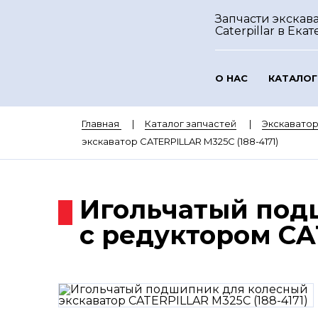
Запчасти экскав
Caterpillar
в Екат
О НАС
КАТАЛОГ
Главная
Каталог запчастей
Экскаватор
экскаватор CATERPILLAR M325C (188-4171)
Игольчатый под
с редуктором CA