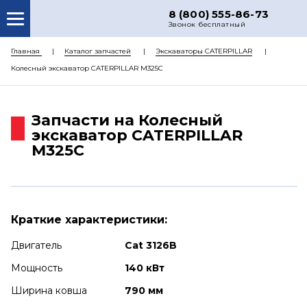
8 (800) 555-86-73
Звонок бесплатный
О НАС
Главная
Каталог запчастей
Экскаваторы CATERPILLAR
Колесный экскаватор CATERPILLAR M325C
КАТАЛОГ ЗАПЧАСТЕЙ
РЕМОНТ
Запчасти на Колесный
ДОСТАВКА
экскаватор CATERPILLAR
M325C
ЦЕНЫ
КОНТАКТЫ
Краткие характеристики:
Двигатель
Cat 3126B
Мощность
140 кВт
Ширина ковша
790 мм