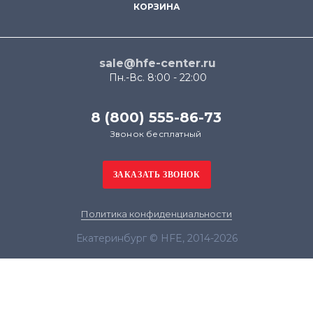
КОРЗИНА
sale@hfe-center.ru
Пн.-Вс. 8:00 - 22:00
8 (800) 555-86-73
Звонок бесплатный
Политика конфиденциальности
Екатеринбург © HFE, 2014-2026
Продолжая использовать наш сайт, вы даёте
согласие на обработку файлов cookie в целях
функционирования сайта и сбора статистики в
соответствии с
политикой конфиденциальности