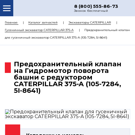
8 (800) 555-86-73
Звонок бесплатный
О НАС
Главная
Каталог запчастей
Экскаваторы CATERPILLAR
Гусеничный экскаватор CATERPILLAR 375-A
Предохранительный клапан
КАТАЛОГ ЗАПЧАСТЕЙ
для гусеничный экскаватор CATERPILLAR 375-A (105-7284, 5I-8641)
РЕМОНТ
ДОСТАВКА
Предохранительный клапан
ЦЕНЫ
на Гидромотор поворота
башни с редуктором
КОНТАКТЫ
CATERPILLAR 375-A (105-7284,
5I-8641)