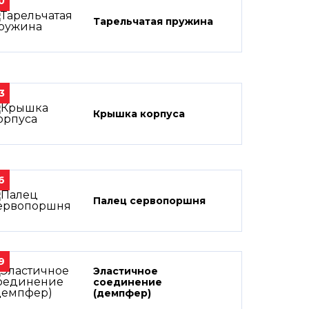
0
Тарельчатая пружина
3
Крышка корпуса
6
Палец сервопоршня
9
Эластичное
соединение
(демпфер)