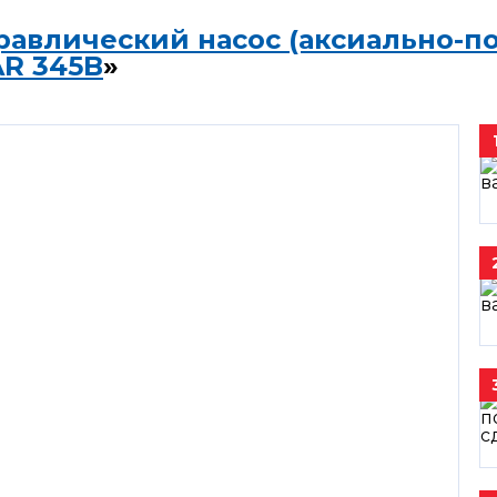
равлический насос (аксиально-п
AR 345B
»