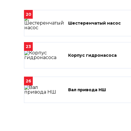
20
Шестеренчатый насос
23
Корпус гидронасоса
26
Вал привода НШ