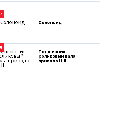
2
Соленоид
5
Подшипник
роликовый вала
привода НШ