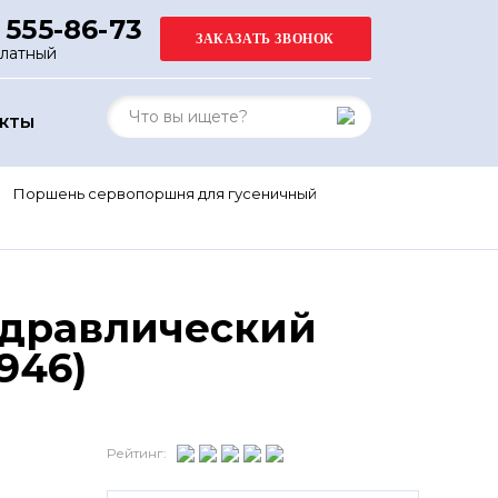
 555-86-73
платный
АКТЫ
Поршень сервопоршня для гусеничный
идравлический
946)
Рейтинг: