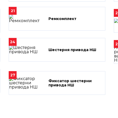
21
2
Ремкомплект
24
2
Шестерня привода НШ
27
Фиксатор шестерни
привода НШ