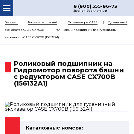
8 (800) 555-86-73
Звонок бесплатный
О НАС
Главная
Каталог запчастей
Экскаваторы CASE
Гусеничный
экскаватор CASE CX700B
Роликовый подшипник для гусеничный
КАТАЛОГ ЗАПЧАСТЕЙ
экскаватор CASE CX700B (156132A1)
РЕМОНТ
ДОСТАВКА
Роликовый подшипник на
ЦЕНЫ
Гидромотор поворота башни
с редуктором CASE CX700B
КОНТАКТЫ
(156132A1)
Каталожные номера: