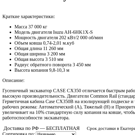
Краткие характеристики:
Масса
37 000 кг
Модель двигателя
Isuzu AH-6HK1X-S
Мощность двигателя
202 кВт/2 000 об/мин
Объем ковша
0,74-2,01 м.куб
Общая длина
11 260 мм
Общая ширина
3 200 мм
Общая высота
3 510 мм
Радиус обратного поворота
3 450 мм
Высота копания
9,8-10,3 м
Описание:
Гусеничный экскаватор CASE СХ350 отличается быстрым рабоч
высокую производительность. Двигатели Common Rail (стандар
Герметичная кабина Case CX350B на изолирующей подвеске и 
рабочих режима: Автоматический (А), Тяжелый (Н) и Приорите
увеличивает на 10% стандартную силу копания на ковше, что
работоспособности экскаватора.
Доставка по РФ — БЕСПЛАТНАЯ
Срок доставки в Екатер
Сортировка по: