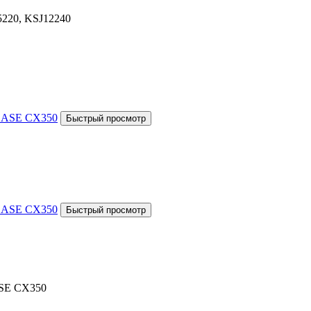
5220, KSJ12240
ASE CX350