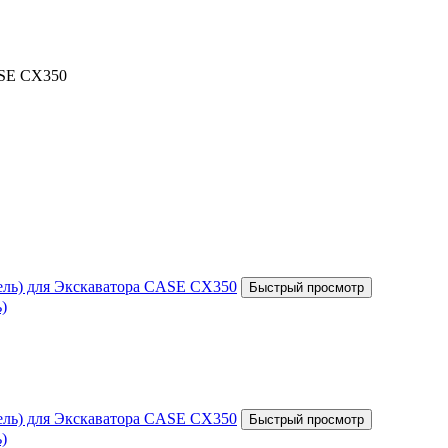
ASE CX350
)
)