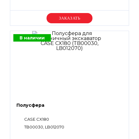
Уточняйте цену
В наличии
Полусфера
CASE CX180
TB00030, LB012070