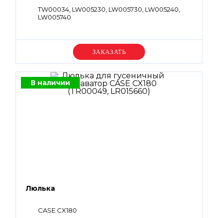
TW00034, LW005230, LW005730, LW005240,
LW005740
Уточняйте цену
В наличии
Люлька
CASE CX180