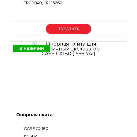
TR00049, LR015660
Уточняйте цену
В наличии
Опорная плита
CASE CX180
155617A1