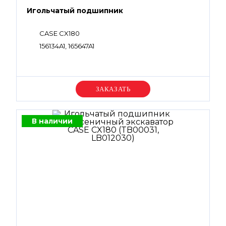
Игольчатый подшипник
CASE CX180
156134A1, 165647A1
Уточняйте цену
В наличии