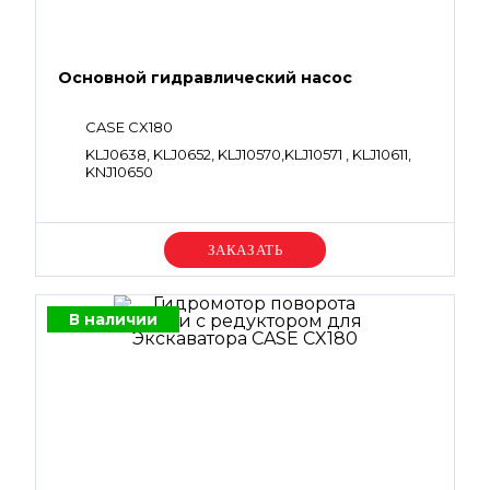
Основной гидравлический насос
CASE CX180
KLJ0638, KLJ0652, KLJ10570,KLJ10571 , KLJ10611,
KNJ10650
Уточняйте цену
В наличии