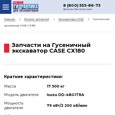
8 (800) 555-86-73
Звонок бесплатный
О НАС
Главная
Каталог запчастей
Экскаваторы CASE
Гусеничный
экскаватор CASE CX180
КАТАЛОГ ЗАПЧАСТЕЙ
РЕМОНТ
Запчасти на Гусеничный
ДОСТАВКА
экскаватор CASE CX180
ЦЕНЫ
КОНТАКТЫ
Краткие характеристики:
Масса
17 500 кг
Модель двигателя
Isuzu DD-4BG1TRA
Мощность
79 кВт/2 200 об/мин
двигателя