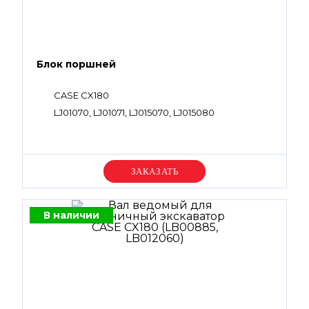
Блок поршней
CASE CX180
LJ01070, LJ01071, LJ015070, LJ015080
Уточняйте цену
В наличии