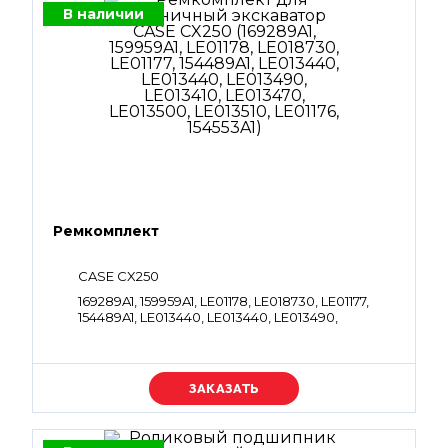
В наличии
Ремкомплект
CASE CX250
169289A1, 159959A1, LE01178, LE018730, LE01177,
154489A1, LE013440, LE013440, LE013490,
LE013410, LE013470, LE013500, LE013510, LE01176,
154553A1
Уточняйте цену