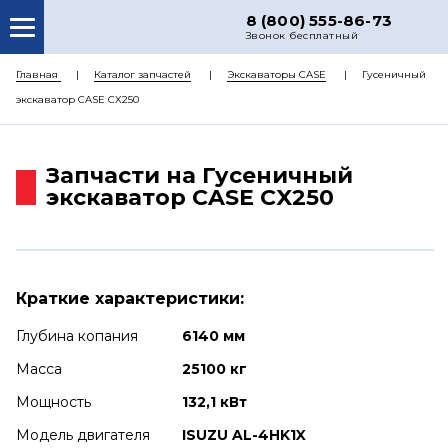
8 (800) 555-86-73
Звонок бесплатный
О НАС
Главная
Каталог запчастей
Экскаваторы CASE
Гусеничный
экскаватор CASE CX250
КАТАЛОГ ЗАПЧАСТЕЙ
РЕМОНТ
Запчасти на Гусеничный
ДОСТАВКА
экскаватор CASE CX250
ЦЕНЫ
КОНТАКТЫ
Краткие характеристики:
Глубина копания
6140 мм
Масса
25100 кг
Мощность
132,1 кВт
Модель двигателя
ISUZU AL-4HK1X