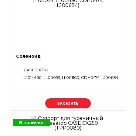
Соленоид
CASE CX250
LJ014460, LL00055, LL001160, CDH0474, LJ00684
Уточняйте цену
В наличии