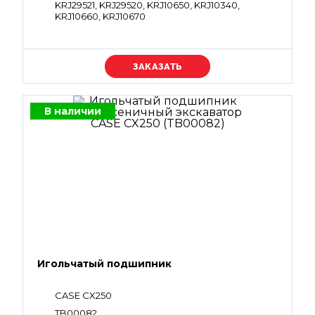
KRJ29521, KRJ29520, KRJ10650, KRJ10340,
KRJ10660, KRJ10670
Уточняйте цену
В наличии
Игольчатый подшипник
CASE CX250
TB00082