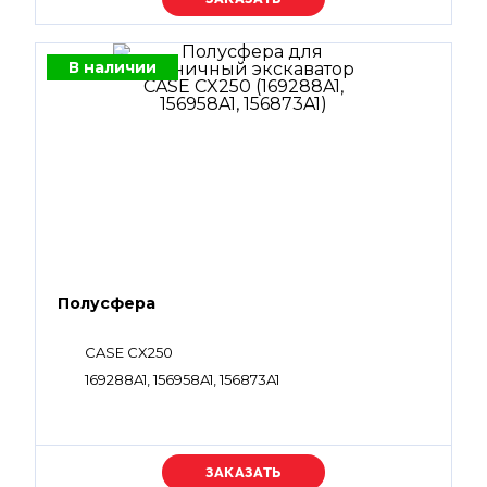
В наличии
Полусфера
CASE CX250
169288A1, 156958A1, 156873A1
Уточняйте цену