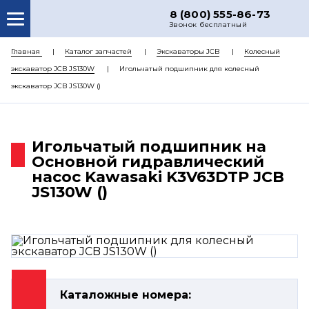
8 (800) 555-86-73
Звонок бесплатный
О НАС
Главная
Каталог запчастей
Экскаваторы JCB
Колесный
экскаватор JCB JS130W
Игольчатый подшипник для колесный
КАТАЛОГ ЗАПЧАСТЕЙ
экскаватор JCB JS130W ()
РЕМОНТ
ДОСТАВКА
Игольчатый подшипник на
ЦЕНЫ
Основной гидравлический
насос Kawasaki K3V63DTP JCB
КОНТАКТЫ
JS130W ()
Каталожные номера: