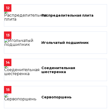
12
Распределительная плита
13
Игольчатый подшипник
14
Соеденительная
шестеренка
15
Сервопоршень