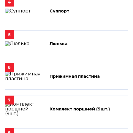
4
Суппорт
5
Люлька
6
Прижимная пластина
7
Комплект поршней (9шт.)
8