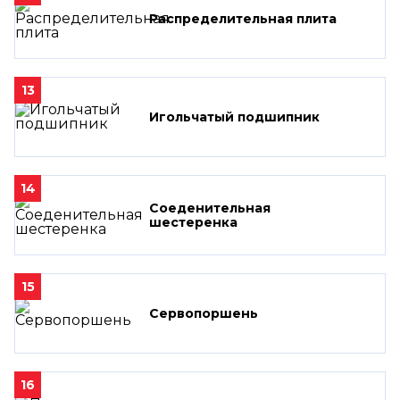
Распределительная плита
13
Игольчатый подшипник
14
Соеденительная
шестеренка
15
Сервопоршень
16