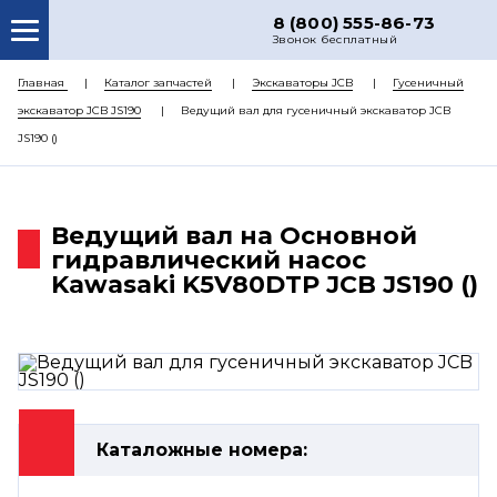
8 (800) 555-86-73
Звонок бесплатный
О НАС
Главная
Каталог запчастей
Экскаваторы JCB
Гусеничный
экскаватор JCB JS190
Ведущий вал для гусеничный экскаватор JCB
КАТАЛОГ ЗАПЧАСТЕЙ
JS190 ()
РЕМОНТ
ДОСТАВКА
Ведущий вал на Основной
ЦЕНЫ
гидравлический насос
Kawasaki K5V80DTP JCB JS190 ()
КОНТАКТЫ
Каталожные номера: