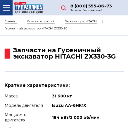
8 (800) 555-86-73
Звонок бесплатный
О НАС
Главная
Каталог запчастей
Экскаваторы HITACHI
Гусеничный экскаватор HITACHI ZX330-3G
КАТАЛОГ ЗАПЧАСТЕЙ
РЕМОНТ
Запчасти на Гусеничный
ДОСТАВКА
экскаватор HITACHI ZX330-3G
ЦЕНЫ
КОНТАКТЫ
Краткие характеристики:
Масса
31 600 кг
Модель двигателя
Isuzu AA-6HK1X
Мощность
184 кВт/2 000 об/мин
двигателя