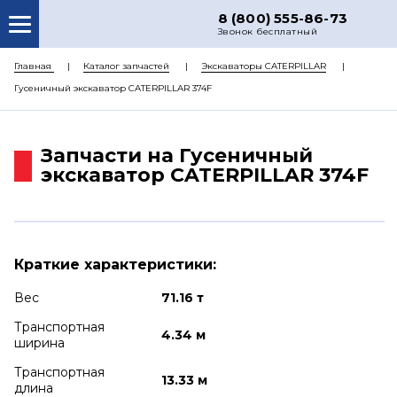
8 (800) 555-86-73
Звонок бесплатный
О НАС
Главная
Каталог запчастей
Экскаваторы CATERPILLAR
Гусеничный экскаватор CATERPILLAR 374F
КАТАЛОГ ЗАПЧАСТЕЙ
РЕМОНТ
Запчасти на Гусеничный
ДОСТАВКА
экскаватор CATERPILLAR 374F
ЦЕНЫ
КОНТАКТЫ
Краткие характеристики:
Вес
71.16 т
Транспортная
4.34 м
ширина
Транспортная
13.33 м
длина