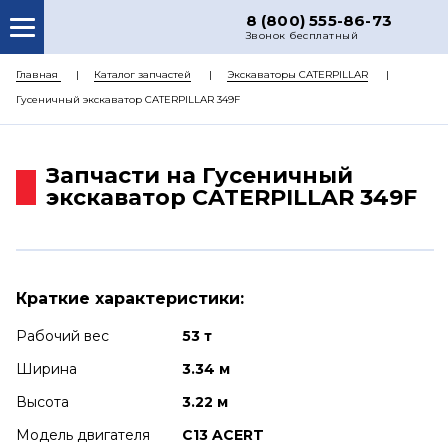
8 (800) 555-86-73
Звонок бесплатный
О НАС
Главная
Каталог запчастей
Экскаваторы CATERPILLAR
Гусеничный экскаватор CATERPILLAR 349F
КАТАЛОГ ЗАПЧАСТЕЙ
РЕМОНТ
Запчасти на Гусеничный
ДОСТАВКА
экскаватор CATERPILLAR 349F
ЦЕНЫ
КОНТАКТЫ
Краткие характеристики:
Рабочий вес
53 т
Ширина
3.34 м
Высота
3.22 м
Модель двигателя
C13 ACERT