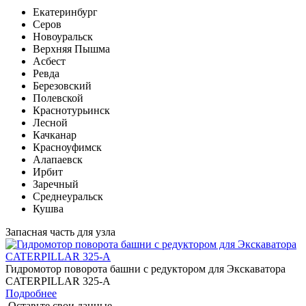
Екатеринбург
Серов
Новоуральск
Верхняя Пышма
Асбест
Ревда
Березовский
Полевской
Краснотурьинск
Лесной
Качканар
Красноуфимск
Алапаевск
Ирбит
Заречный
Среднеуральск
Кушва
Запасная часть для узла
Гидромотор поворота башни с редуктором для Экскаватора
CATERPILLAR 325-A
Подробнее
Оставьте свои данные