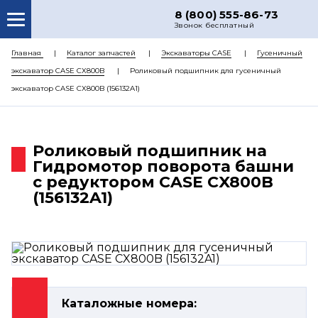
8 (800) 555-86-73
Звонок бесплатный
О НАС
Главная
Каталог запчастей
Экскаваторы CASE
Гусеничный
экскаватор CASE CX800B
Роликовый подшипник для гусеничный
КАТАЛОГ ЗАПЧАСТЕЙ
экскаватор CASE CX800B (156132A1)
РЕМОНТ
ДОСТАВКА
Роликовый подшипник на
ЦЕНЫ
Гидромотор поворота башни
с редуктором CASE CX800B
КОНТАКТЫ
(156132A1)
Каталожные номера: