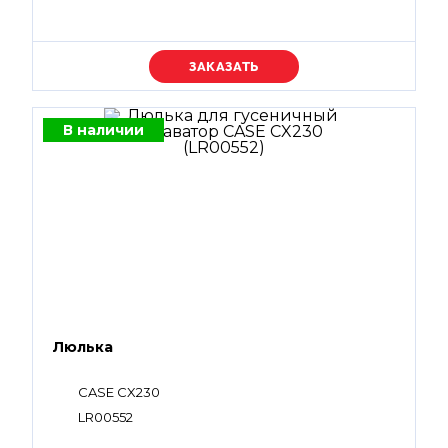
Уточняйте цену
В наличии
Люлька
CASE CX230
LR00552