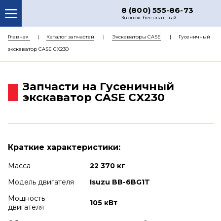
8 (800) 555-86-73
Звонок бесплатный
О НАС
Главная
Каталог запчастей
Экскаваторы CASE
Гусеничный
экскаватор CASE CX230
КАТАЛОГ ЗАПЧАСТЕЙ
РЕМОНТ
Запчасти на Гусеничный
ДОСТАВКА
экскаватор CASE CX230
ЦЕНЫ
КОНТАКТЫ
Краткие характеристики:
Масса
22 370 кг
Модель двигателя
Isuzu BB-6BG1T
Мощность
105 кВт
двигателя