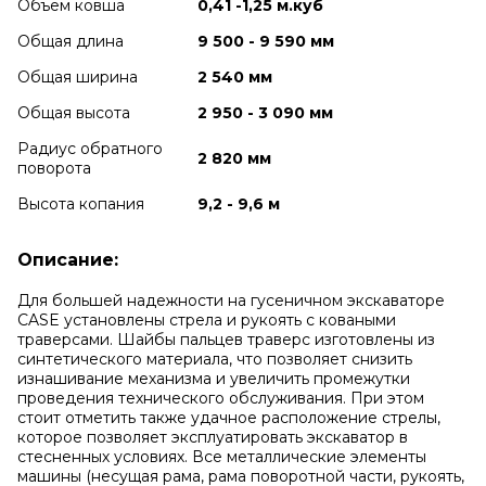
Объем ковша
0,41 -1,25 м.куб
Общая длина
9 500 - 9 590 мм
Общая ширина
2 540 мм
Общая высота
2 950 - 3 090 мм
Радиус обратного
2 820 мм
поворота
Высота копания
9,2 - 9,6 м
Описание:
Для большей надежности на гусеничном экскаваторе
CASE установлены стрела и рукоять с коваными
траверсами. Шайбы пальцев траверс изготовлены из
синтетического материала, что позволяет снизить
изнашивание механизма и увеличить промежутки
проведения технического обслуживания. При этом
стоит отметить также удачное расположение стрелы,
которое позволяет эксплуатировать экскаватор в
стесненных условиях. Все металлические элементы
машины (несущая рама, рама поворотной части, рукоять,