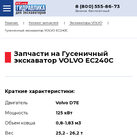
8 (800) 555-86-73
Звонок бесплатный
О НАС
Главная
Каталог запчастей
Экскаваторы VOLVO
Гусеничный экскаватор VOLVO EC240C
КАТАЛОГ ЗАПЧАСТЕЙ
РЕМОНТ
Запчасти на Гусеничный
ДОСТАВКА
экскаватор VOLVO EC240C
ЦЕНЫ
КОНТАКТЫ
Краткие характеристики:
Двигатель
Volvo D7E
Мощность
125 кВт
Объем ковша
0,8-1,83 м3
Вес
25,2 - 26,2 т