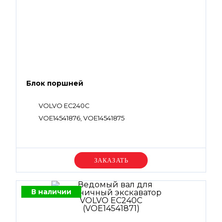
Блок поршней
VOLVO EC240C
VOE14541876, VOE14541875
Уточняйте цену
В наличии