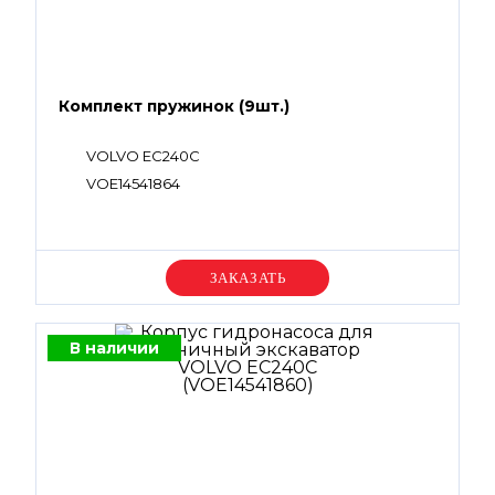
Комплект пружинок (9шт.)
VOLVO EC240C
VOE14541864
Уточняйте цену
В наличии