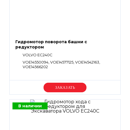
Гидромотор поворота башни с
редуктором
VOLVO EC240C
VOE14550094, VOE14577125, VOE14542163,
VOE14566202
Уточняйте цену
В наличии