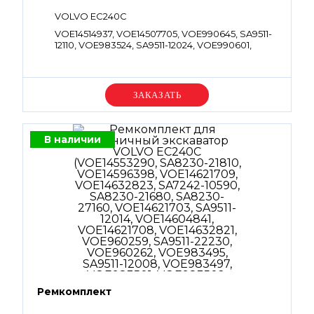
VOLVO EC240C
VOE14514937, VOE14507705, VOE990645, SA9511-
12110, VOE983524, SA9511-12024, VOE990601,
SA9511-22125
Уточняйте цену
В наличии
Ремкомплект