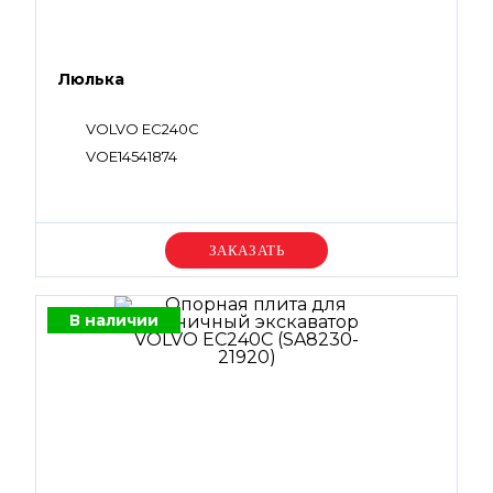
Люлька
VOLVO EC240C
VOE14541874
Уточняйте цену
В наличии