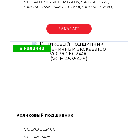
VOE14601385, VOE14563097, SA8230-25551,
SA8230-25561, SA8230-26191, SA8230-33960,
SA8240-14980, VOE14529757, VOE14533603,
VOE14552321, VOE14562615, VOE14562616,
VOE14563078, VOE983502, VOE983503,
VOE983509, VOE983530, VOE990582
Уточняйте цену
В наличии
Роликовый подшипник
VOLVO EC240C
VOE14535425