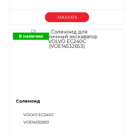
Уточняйте цену
В наличии
Соленоид
VOLVO EC240C
VOE14532653