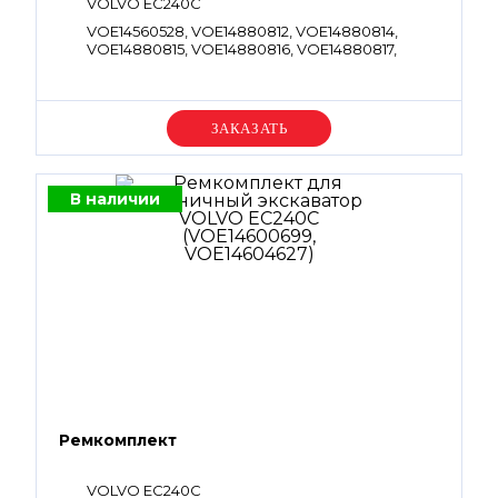
VOLVO EC240C
VOE14560528, VOE14880812, VOE14880814,
VOE14880815, VOE14880816, VOE14880817,
VOE14880821, VOE4880495, VOE983495,
VOE983497, VOE983502, VOE983503,
VOE983505, VOE983507, VOE983509,
VOE983510, VOE983511, VOE983525, VOE983527,
Уточняйте цену
VOE983530, VOE983540, VOE983542,
VOE983543, VOE984778, VOE990525,
VOE990545, VOE990557, VOE990566,
VOE990569, VOE990736, VOE990739,
В наличии
VOE4880663, VOE990740, VOE990756,
VOE993322, VOE932041, VOE993323,
VOE932042
Ремкомплект
VOLVO EC240C