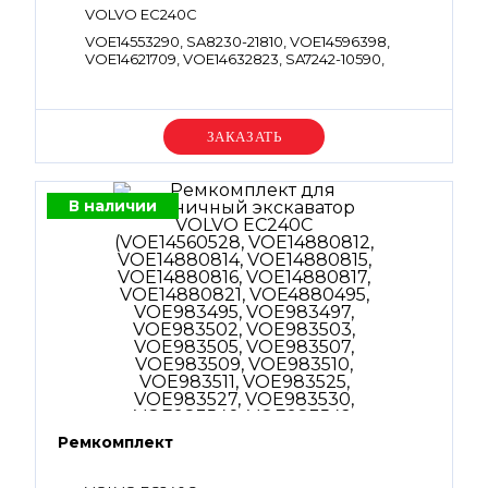
VOLVO EC240C
VOE14553290, SA8230-21810, VOE14596398,
VOE14621709, VOE14632823, SA7242-10590,
SA8230-21680, SA8230-27160, VOE14621703,
SA9511-12014, VOE14604841, VOE14621708,
VOE14632821, VOE960259, SA9511-22230,
VOE960262, VOE983495, SA9511-12008,
Уточняйте цену
VOE983497, VOE983501, VOE983502, SA9511-
120011, VOE983505, VOE983507, VOE983509,
VOE983511, VOE983523, SA9511-1222A,
VOE983527, VOE990551, SA9511-12005,
В наличии
VOE990557, SA9511-12018, VOE990585,
VOE990607, SA9511-12032, VOE990656, SA8230-
21690, SA9511-12210, VOE990660, VOE990849,
VOE993320, VOE993322
Ремкомплект