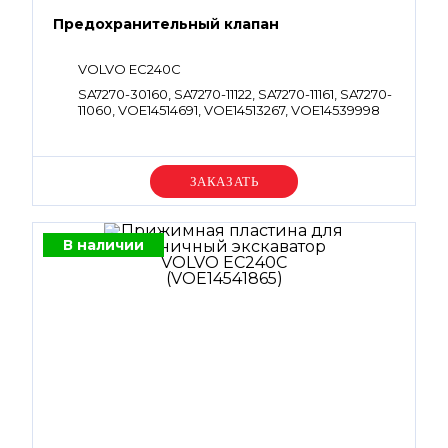
Предохранительный клапан
VOLVO EC240C
SA7270-30160, SA7270-11122, SA7270-11161, SA7270-
11060, VOE14514691, VOE14513267, VOE14539998
Уточняйте цену
В наличии