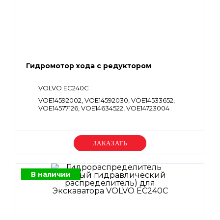
Гидромотор хода с редуктором
VOLVO EC240C
VOE14592002, VOE14592030, VOE14533652,
VOE14577126, VOE14634522, VOE14723004
Уточняйте цену
В наличии