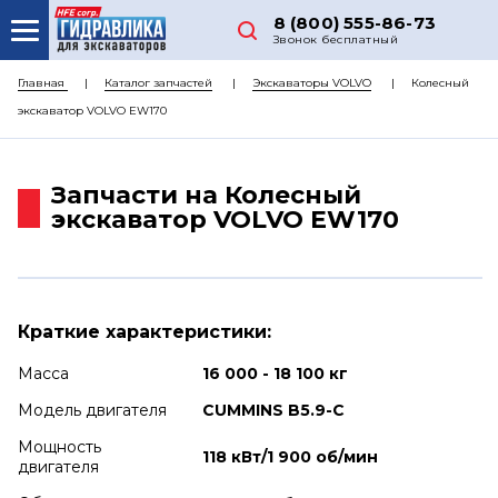
8 (800) 555-86-73
Звонок бесплатный
О НАС
Главная
Каталог запчастей
Экскаваторы VOLVO
Колесный
экскаватор VOLVO EW170
КАТАЛОГ ЗАПЧАСТЕЙ
РЕМОНТ
Запчасти на Колесный
ДОСТАВКА
экскаватор VOLVO EW170
ЦЕНЫ
КОНТАКТЫ
Краткие характеристики:
Масса
16 000 - 18 100 кг
Модель двигателя
CUMMINS B5.9-C
Мощность
118 кВт/1 900 об/мин
двигателя