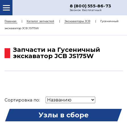
8 (800) 555-86-73
Звонок бесплатный
О НАС
Главная
Каталог запчастей
Экскаваторы JCB
Гусеничный
экскаватор JCB JS175W
КАТАЛОГ ЗАПЧАСТЕЙ
РЕМОНТ
Запчасти на Гусеничный
ДОСТАВКА
экскаватор JCB JS175W
ЦЕНЫ
КОНТАКТЫ
Сортировка по:
Узлы в сборе