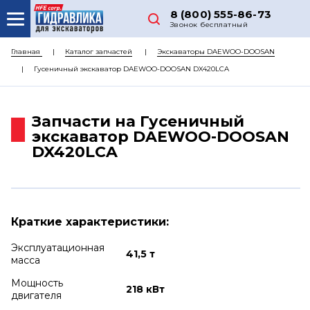
8 (800) 555-86-73
Звонок бесплатный
О НАС
Главная
Каталог запчастей
Экскаваторы DAEWOO-DOOSAN
Гусеничный экскаватор DAEWOO-DOOSAN DX420LCA
КАТАЛОГ ЗАПЧАСТЕЙ
РЕМОНТ
Запчасти на Гусеничный
ДОСТАВКА
экскаватор DAEWOO-DOOSAN
DX420LCA
ЦЕНЫ
КОНТАКТЫ
Краткие характеристики:
Эксплуатационная
41,5 т
масса
Мощность
218 кВт
двигателя