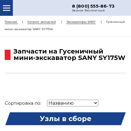
8 (800) 555-86-73
Звонок бесплатный
О НАС
Главная
Каталог запчастей
Экскаваторы SANY
Гусеничный
мини-экскаватор SANY SY175W
КАТАЛОГ ЗАПЧАСТЕЙ
РЕМОНТ
Запчасти на Гусеничный
ДОСТАВКА
мини-экскаватор SANY SY175W
ЦЕНЫ
КОНТАКТЫ
Сортировка по:
Узлы в сборе