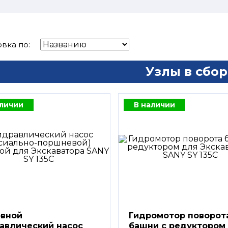
вка по:
Узлы в сбор
аличии
В наличии
вной
Гидромотор поворот
авлический насос
башни с редуктором