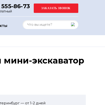
 555-86-73
платный
АКТЫ
й мини-экскаватор
теринбург — от 1-2 дней