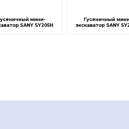
Гусеничный мини-
Гусеничный мини
каватор SANY SY205H
экскаватор SANY SY