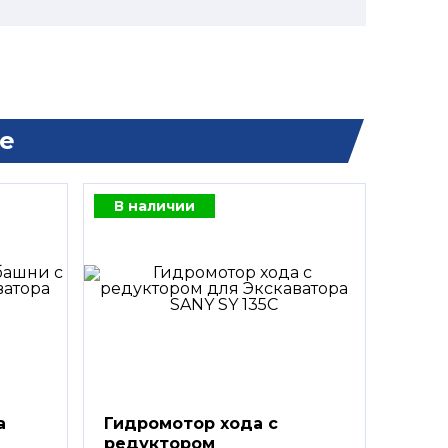
е
В наличии
а
Гидромотор хода с
редуктором