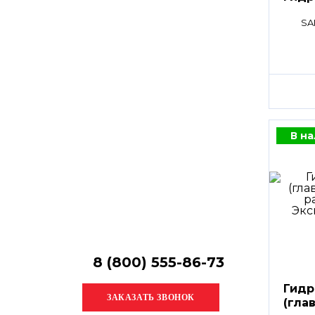
Остались
вопросы?
SA
Получите консультацию
специалиста!
В н
8 (800) 555-86-73
Гидр
(гла