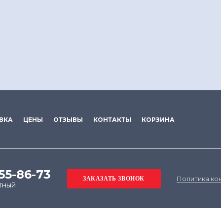
ВКА
ЦЕНЫ
ОТЗЫВЫ
КОНТАКТЫ
КОРЗИНА
555-86-73
Политика ко
тный
е на обработку файлов cookie в целях функциониров