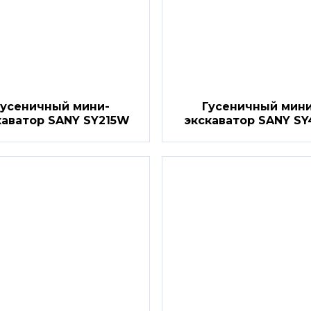
Гусеничный мини-
Гусеничный мини
каватор SANY SY215W
экскаватор SANY SY