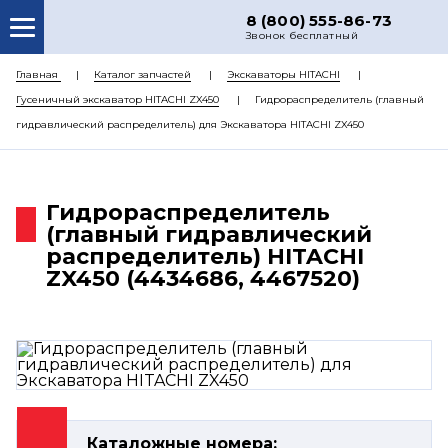
8 (800) 555-86-73
Звонок бесплатный
О НАС
Главная
Каталог запчастей
Экскаваторы HITACHI
Гусеничный экскаватор HITACHI ZX450
Гидрораспределитель (главный
КАТАЛОГ ЗАПЧАСТЕЙ
гидравлический распределитель) для Экскаватора HITACHI ZX450
РЕМОНТ
ДОСТАВКА
Гидрораспределитель
ЦЕНЫ
(главный гидравлический
распределитель) HITACHI
КОНТАКТЫ
ZX450 (4434686, 4467520)
Каталожные номера: