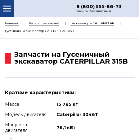
8 (800) 555-86-73
Звонок бесплатный
О НАС
Главная
Каталог запчастей
Экскаваторы CATERPILLAR
Гусеничный экскаватор CATERPILLAR 315B
КАТАЛОГ ЗАПЧАСТЕЙ
РЕМОНТ
Запчасти на Гусеничный
ДОСТАВКА
экскаватор CATERPILLAR 315B
ЦЕНЫ
КОНТАКТЫ
Краткие характеристики:
Масса
15 785 кг
Модель двигателя
Caterpillar 3046T
Мощность
76,1 кВт
двигателя